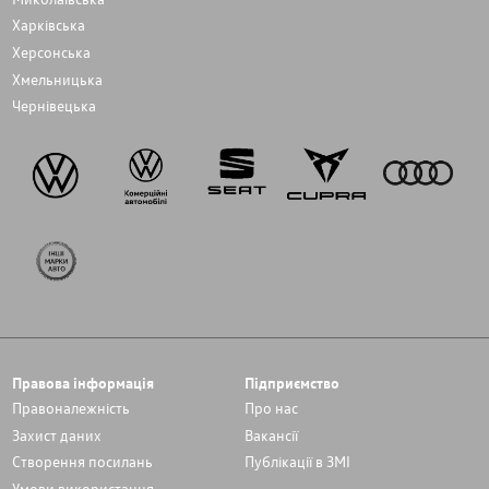
Харківська
Херсонська
Хмельницька
Чернівецька
Правова інформація
Підприємство
Правоналежність
Про нас
Захист даних
Вакансії
Cтворення посилань
Публікації в ЗМІ
Умови використання