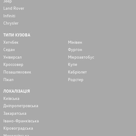
Jeep
Land Rover
Infiniti
Chrysler
ТИПИ КУЗОВА
Хетчбек
Мінівен
Седан
Фургон
Унiверсал
Мікроавтобус
Кроссовер
Купе
Позашляховик
Кабріолет
Пікап
Родстер
ЛОКАЛІЗАЦІЯ
Київська
Дніпропетровська
Закаратська
Івано-Франківська
Кіровоградська
Миколаївська