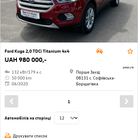
Ford Kuga 2,0 TDCi Titanium 4x4
UAH 980 000,-
24920/178
132 кВт/179 к.с.
Порше Захід
50 000 km
08131 с. Софіївська-
06/2020
Борщагівкa
1
Автомобілів на сторінці
Друкувати список