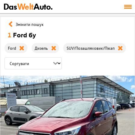
Das
Welt
Auto.
Змінити пошук
1
Ford бу
Ford
Дизель
SUV/Позашляховик/Пікап