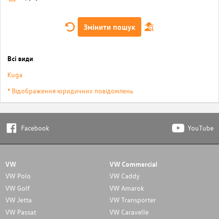
Змінити пошук
Всі види
Kuga
* Відображення юридичних повідомлень
Facebook
YouTube
VW
VW Commercial
VW Polo
VW Caddy
VW Golf
VW Amarok
VW Jetta
VW Transporter
VW Passat
VW Caravelle