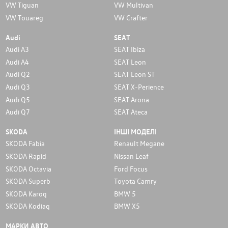
VW Tiguan
VW Multivan
VW Touareg
VW Crafter
Audi
SEAT
Audi A3
SEAT Ibiza
Audi A4
SEAT Leon
Audi Q2
SEAT Leon ST
Audi Q3
SEAT X-Perience
Audi Q5
SEAT Arona
Audi Q7
SEAT Ateca
SKODA
ІНШІ МОДЕЛІ
SKODA Fabia
Renault Megane
SKODA Rapid
Nissan Leaf
SKODA Octavia
Ford Focus
SKODA Superb
Toyota Camry
SKODA Karoq
BMW 5
SKODA Kodiaq
BMW X5
МАРКИ АВТО