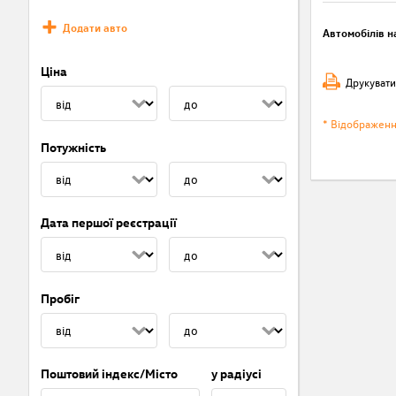
Додати авто
Автомобілів на
Ціна
Друкувати
* Відображен
Потужність
Дата першої реєстрації
Пробіг
Поштовий індекс/Місто
у радіусі