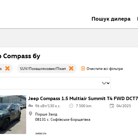
Пошук дилера
p Compass бу
s
SUV/Позашляховик/Пікап
Очистити всі фільтри
Jeep Compass 1.5 Multiair Summit T4 FWD DCT7
96 кВт/130 к.с.
7 500 km
04/2025
Порше Захід
08131 с. Софіївська-Борщагівкa
24920/174