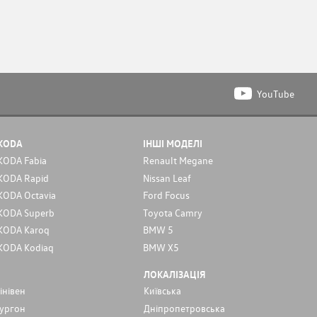
YouTube
KODA
ІНШІ МОДЕЛІ
KODA Fabia
Renault Megane
KODA Rapid
Nissan Leaf
KODA Octavia
Ford Focus
KODA Superb
Toyota Camry
KODA Karoq
BMW 5
KODA Kodiaq
BMW X5
ЛОКАЛІЗАЦІЯ
інівен
Київська
ургон
Дніпропетровська