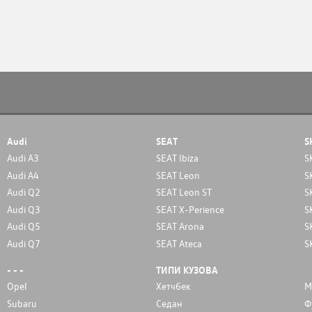
Audi
SEAT
S
Audi A3
SEAT Ibiza
S
Audi A4
SEAT Leon
S
Audi Q2
SEAT Leon ST
S
Audi Q3
SEAT X-Perience
S
Audi Q5
SEAT Arona
S
Audi Q7
SEAT Ateca
S
- - -
ТИПИ КУЗОВА
Opel
Хетчбек
М
Subaru
Седан
Ф