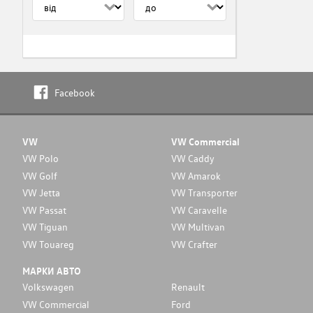
Facebook
VW
VW Commercial
VW Polo
VW Caddy
VW Golf
VW Amarok
VW Jetta
VW Transporter
VW Passat
VW Caravelle
VW Tiguan
VW Multivan
VW Touareg
VW Crafter
МАРКИ АВТО
Volkswagen
Renault
VW Commercial
Ford