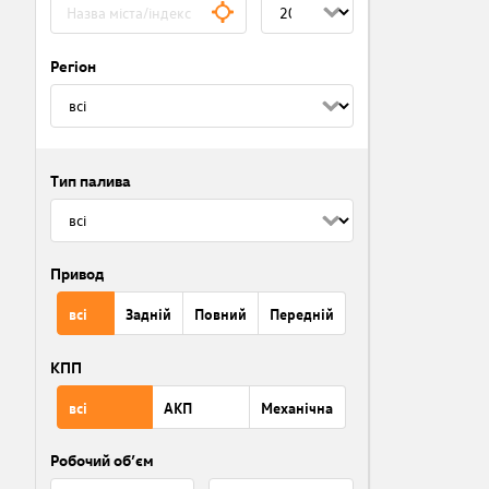
Регіон
Тип палива
Привод
всі
Задній
Повний
Передній
КПП
всі
АКП
Механічна
Робочий об’єм