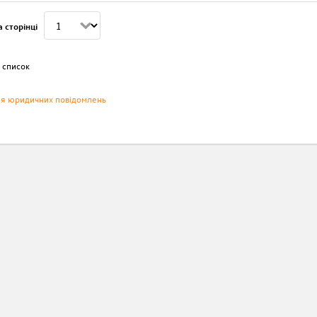
 сторінці
 список
ня юридичних повідомлень