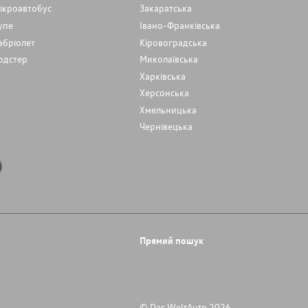
ікроавтобус
Закаратська
упе
Івано-Франківська
абріолет
Кіровоградська
одстер
Миколаївська
Харківська
Херсонська
Хмельницька
Чернівецька
Прямий пошук
© Das WeltAuto 2026