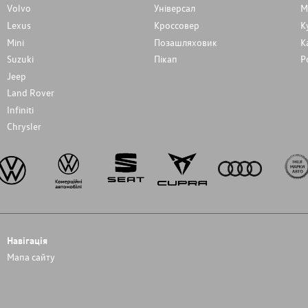
Volvo
Унiверсал
М
Lexus
Кроссовер
К
Mini
Позашляховик
К
Suzuki
Пікап
Р
Jeep
Land Rover
Infiniti
Chrysler
Навігація
Мапа сайту