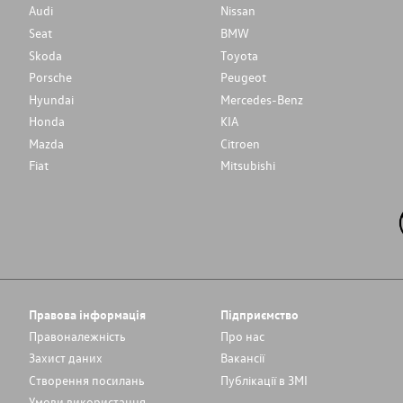
Audi
Nissan
Seat
BMW
Skoda
Toyota
Porsche
Peugeot
Hyundai
Mercedes-Benz
Honda
KIA
Mazda
Citroen
Fiat
Mitsubishi
Правова інформація
Підприємство
Правоналежність
Про нас
Захист даних
Вакансії
Cтворення посилань
Публікації в ЗМІ
Умови використання