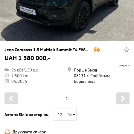
Jeep Compass 1.5 Multiair Summit T4 FWD DCT7 e-Hybrid
UAH 1 380 000,-
24920/174
96 кВт/130 к.с.
Порше Захід
7 500 km
08131 с. Софіївська-
04/2025
Борщагівкa
1
Автомобілів на сторінці
Друкувати список