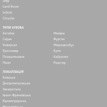
Jeep
Land Rover
Infiniti
Chrysler
ТИПИ КУЗОВА
Хетчбек
Мінівен
Седан
Фургон
Унiверсал
Мікроавтобус
Кроссовер
Купе
Позашляховик
Кабріолет
Пікап
Родстер
ЛОКАЛІЗАЦІЯ
Київська
Дніпропетровська
Закаратська
Івано-Франківська
Кіровоградська
Миколаївська