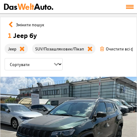
Das
Welt
Auto.
Змінити пошук
1
Jeep бу
Jeep
SUV/Позашляховик/Пікап
Очистити всі фі