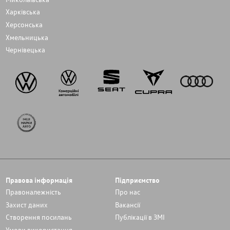
Харківська
Херсонська
Хмельницька
Чернівецька
Правова інформація
Підприємство
Правоналежність
Про нас
Захист даних
Вакансії
Cтворення посилань
Публікації в ЗМІ
Умови використання