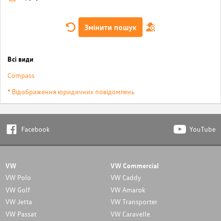
Змінити пошук
Всі види
Compass
* Відображення юридичних повідомлень
Facebook
YouTube
VW
VW Commercial
VW Polo
VW Caddy
VW Golf
VW Amarok
VW Jetta
VW Transporter
VW Passat
VW Caravelle