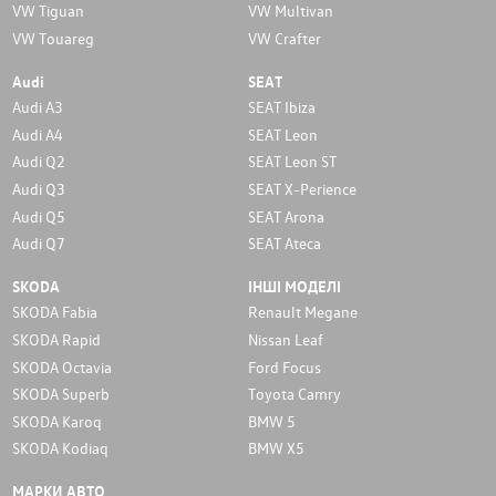
VW Tiguan
VW Multivan
VW Touareg
VW Crafter
Audi
SEAT
Audi A3
SEAT Ibiza
Audi A4
SEAT Leon
Audi Q2
SEAT Leon ST
Audi Q3
SEAT X-Perience
Audi Q5
SEAT Arona
Audi Q7
SEAT Ateca
SKODA
ІНШІ МОДЕЛІ
SKODA Fabia
Renault Megane
SKODA Rapid
Nissan Leaf
SKODA Octavia
Ford Focus
SKODA Superb
Toyota Camry
SKODA Karoq
BMW 5
SKODA Kodiaq
BMW X5
МАРКИ АВТО