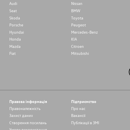
Audi
Nissan
Seat
BMW
Skoda
Toyota
Porsche
Peugeot
Hyundai
Mercedes-Benz
Honda
KIA
Mazda
Citroen
Fiat
Mitsubishi
Правова інформація
Підприємство
Правоналежність
Про нас
Захист даних
Вакансії
Cтворення посилань
Публікації в ЗМІ
Умови використання