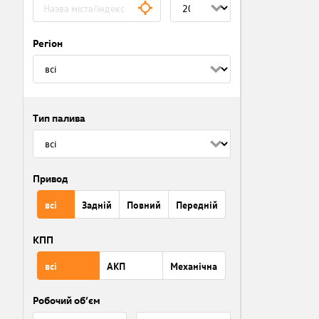
Регіон
Тип палива
Привод
всі
Задній
Повний
Передній
КПП
всі
АКП
Механічна
Робочий об’єм