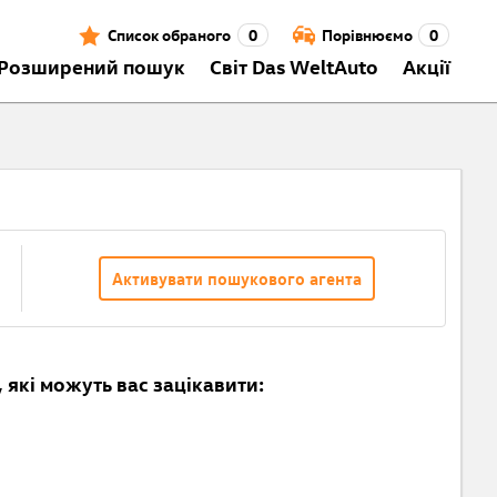
Список обраного
0
Порівнюємо
0
Розширений пошук
Світ Das WeltAuto
Акції
Активувати пошукового агента
 які можуть вас зацікавити: