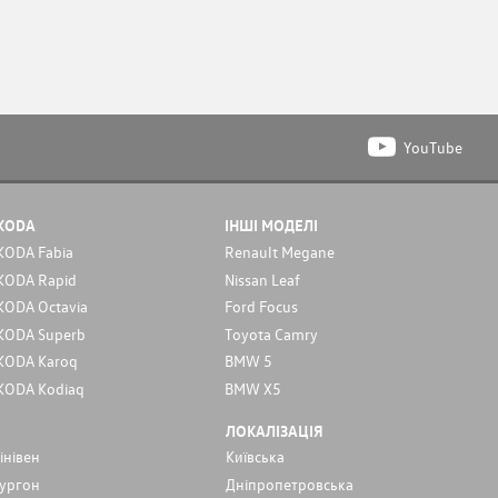
YouTube
KODA
ІНШІ МОДЕЛІ
KODA Fabia
Renault Megane
KODA Rapid
Nissan Leaf
KODA Octavia
Ford Focus
KODA Superb
Toyota Camry
KODA Karoq
BMW 5
KODA Kodiaq
BMW X5
ЛОКАЛІЗАЦІЯ
інівен
Київська
ургон
Дніпропетровська