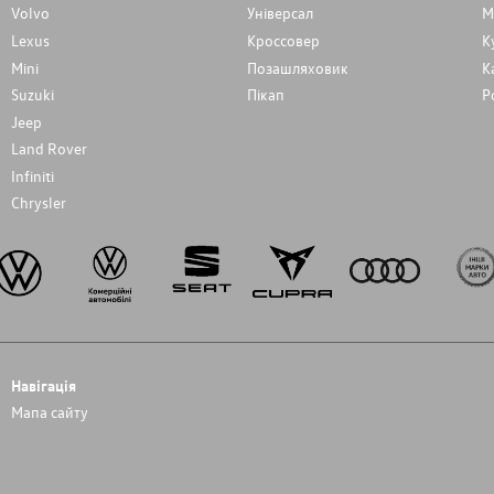
Volvo
Унiверсал
М
Lexus
Кроссовер
К
Mini
Позашляховик
К
Suzuki
Пікап
Р
Jeep
Land Rover
Infiniti
Chrysler
Навігація
Мапа сайту