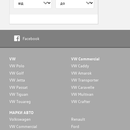
Facebook
VW
VW Commercial
VW Polo
VW Caddy
VW Golf
VW Amarok
VW Jetta
VW Transporter
VW Passat
VW Caravelle
VW Tiguan
VW Multivan
VW Touareg
VW Crafter
МАРКИ АВТО
Volkswagen
Renault
VW Commercial
Ford