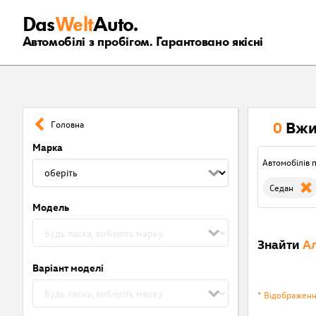
Das
Welt
Auto.
Автомобілі з пробігом. Гарантовано якісні
0
Вжи
Головна
Марка
Автомобілів п
Седан
Модель
Знайти
Ал
Варіант моделі
* Відображен