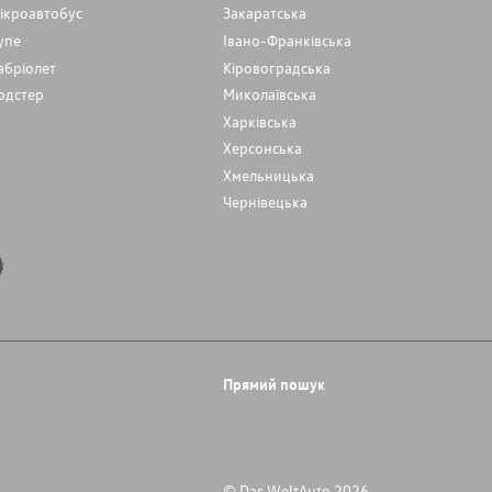
ікроавтобус
Закаратська
упе
Івано-Франківська
абріолет
Кіровоградська
одстер
Миколаївська
Харківська
Херсонська
Хмельницька
Чернівецька
Прямий пошук
© Das WeltAuto 2026