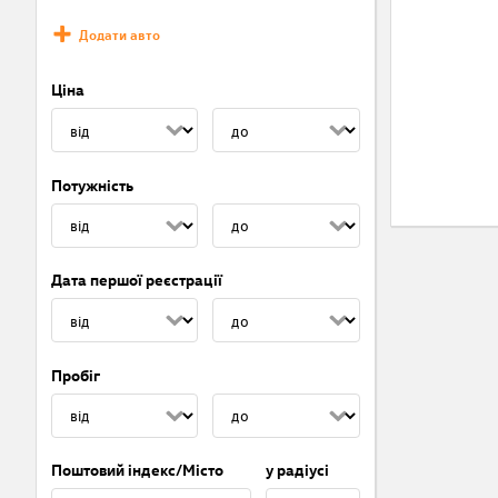
Додати авто
Ціна
Потужність
Дата першої реєстрації
Пробіг
Поштовий індекс/Місто
у радіусі