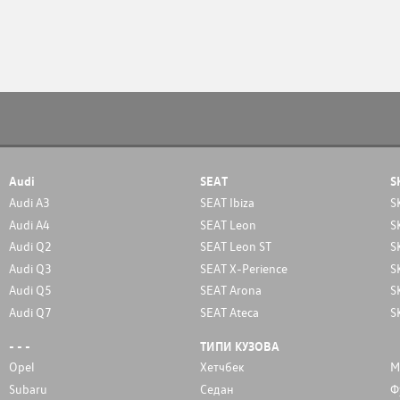
Audi
SEAT
S
Audi A3
SEAT Ibiza
S
Audi A4
SEAT Leon
S
Audi Q2
SEAT Leon ST
S
Audi Q3
SEAT X-Perience
S
Audi Q5
SEAT Arona
S
Audi Q7
SEAT Ateca
S
- - -
ТИПИ КУЗОВА
Opel
Хетчбек
М
Subaru
Седан
Ф