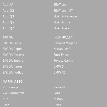
Audi A4
SEAT Leon
Audi Q2
SEAT Leon ST
Audi Q3
SEAT X-Perience
Audi Q5
SEAT Arona
Audi Q7
SEAT Ateca
SKODA
ІНШІ МОДЕЛІ
SKODA Fabia
Renault Megane
SKODA Rapid
Nissan Leaf
SKODA Octavia
Ford Focus
SKODA Superb
Toyota Camry
SKODA Karoq
BMW 5
SKODA Kodiaq
BMW X5
МАРКИ АВТО
Volkswagen
Renault
VW Commercial
Ford
Audi
Nissan
Seat
BMW