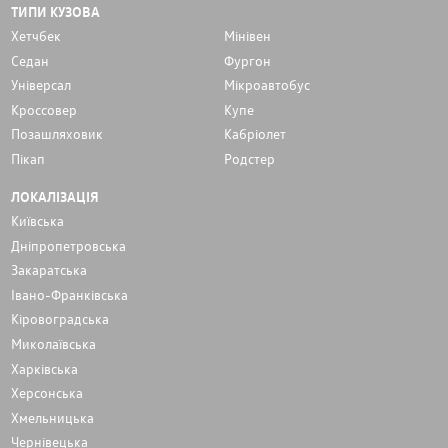
ТИПИ КУЗОВА
Хетчбек
Мінівен
Седан
Фургон
Унiверсал
Мікроавтобус
Кроссовер
Купе
Позашляховик
Кабріолет
Пікап
Родстер
ЛОКАЛІЗАЦІЯ
Київська
Дніпропетровська
Закаратська
Івано-Франківська
Кіровоградська
Миколаївська
Харківська
Херсонська
Хмельницька
Чернівецька