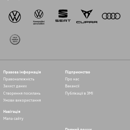
Правова інформація
Підприємство
Правоналежність
Про нас
Захист даних
Вакансії
Cтворення посилань
Публікації в ЗМІ
Умови використання
Навігація
Мапа сайту
Прямий пошук