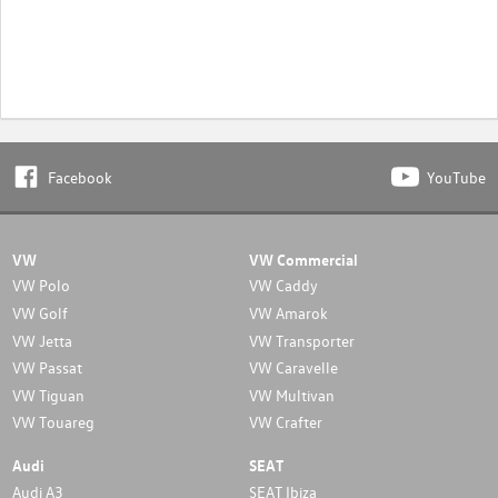
Facebook
YouTube
VW
VW Commercial
VW Polo
VW Caddy
VW Golf
VW Amarok
VW Jetta
VW Transporter
VW Passat
VW Caravelle
VW Tiguan
VW Multivan
VW Touareg
VW Crafter
Audi
SEAT
Audi A3
SEAT Ibiza