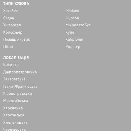
ТИПИ КУЗОВА
Хетчбек
Мінівен
Седан
Фургон
Унiверсал
Мікроавтобус
Кроссовер
Купе
Позашляховик
Кабріолет
Пікап
Родстер
ЛОКАЛІЗАЦІЯ
Київська
Дніпропетровська
Закаратська
Івано-Франківська
Кіровоградська
Миколаївська
Харківська
Херсонська
Хмельницька
Чернівецька