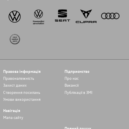
Правова інформація
Підприємство
Правоналежність
Про нас
Захист даних
Вакансії
Cтворення посилань
Публікації в ЗМІ
Умови використання
Навігація
Мапа сайту
Прямий пошук