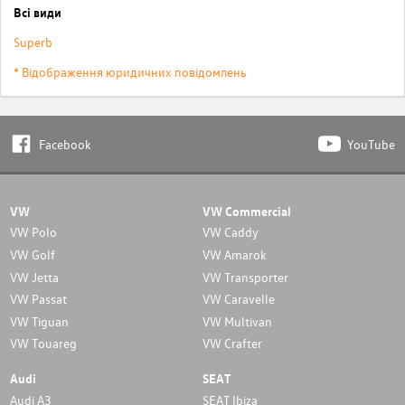
Всі види
Superb
* Відображення юридичних повідомлень
Facebook
YouTube
VW
VW Commercial
VW Polo
VW Caddy
VW Golf
VW Amarok
VW Jetta
VW Transporter
VW Passat
VW Caravelle
VW Tiguan
VW Multivan
VW Touareg
VW Crafter
Audi
SEAT
Audi A3
SEAT Ibiza