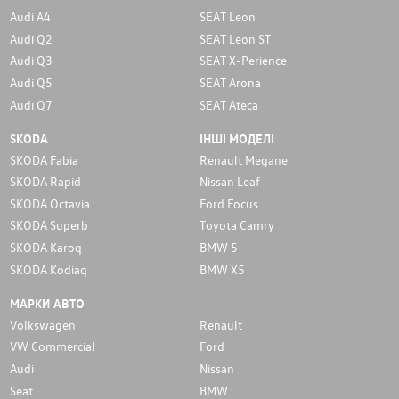
Audi A4
SEAT Leon
Audi Q2
SEAT Leon ST
Audi Q3
SEAT X-Perience
Audi Q5
SEAT Arona
Audi Q7
SEAT Ateca
SKODA
ІНШІ МОДЕЛІ
SKODA Fabia
Renault Megane
SKODA Rapid
Nissan Leaf
SKODA Octavia
Ford Focus
SKODA Superb
Toyota Camry
SKODA Karoq
BMW 5
SKODA Kodiaq
BMW X5
МАРКИ АВТО
Volkswagen
Renault
VW Commercial
Ford
Audi
Nissan
Seat
BMW