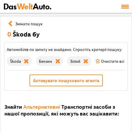
Das
Welt
Auto.
Змінити пошук
0
Škoda бу
Автомобілів по запиту не знайдено. Спростіть критерії пошуку:
Škoda
Бензин
Білий
Очистити всі філ
Активувати пошукового агента
Знайти
Альтернативні
Транспортні засоби з
нашої пропозиції, які можуть вас зацікавити: