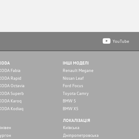
YouTube
KODA
ІНШІ МОДЕЛІ
KODA Fabia
Renault Megane
KODA Rapid
Nissan Leaf
KODA Octavia
Ford Focus
KODA Superb
Toyota Camry
KODA Karoq
BMW 5
KODA Kodiaq
BMW X5
ЛОКАЛІЗАЦІЯ
інівен
Київська
ургон
Дніпропетровська