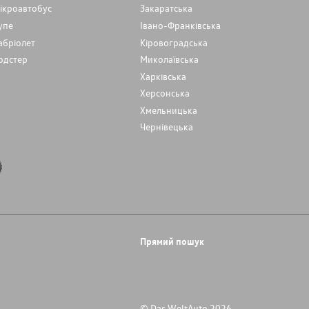
ікроавтобус
Закаратська
упе
Івано-Франківська
абріолет
Кіровоградська
одстер
Миколаївська
Харківська
Херсонська
Хмельницька
Чернівецька
Прямий пошук
© Das WeltAuto 2026