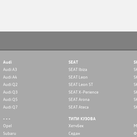
Audi
SEAT
S
Audi A3
SEAT Ibiza
S
Audi A4
SEAT Leon
S
Audi Q2
SEAT Leon ST
S
Audi Q3
SEAT X-Perience
S
Audi Q5
SEAT Arona
S
Audi Q7
SEAT Ateca
S
- - -
ТИПИ КУЗОВА
Opel
Хетчбек
М
Subaru
Седан
Ф