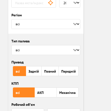
Регіон
Тип палива
Привод
всі
Задній
Повний
Передній
КПП
всі
АКП
Механічна
Робочий об’єм