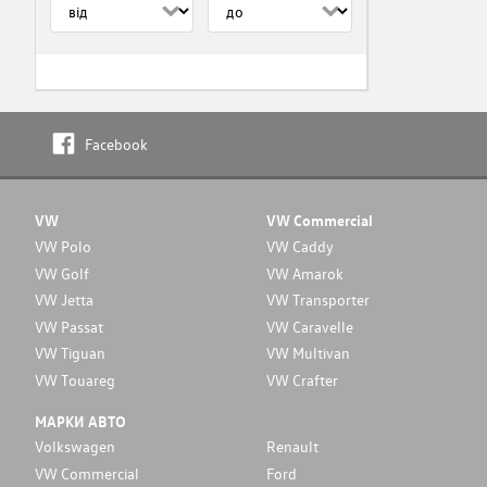
Facebook
VW
VW Commercial
VW Polo
VW Caddy
VW Golf
VW Amarok
VW Jetta
VW Transporter
VW Passat
VW Caravelle
VW Tiguan
VW Multivan
VW Touareg
VW Crafter
МАРКИ АВТО
Volkswagen
Renault
VW Commercial
Ford