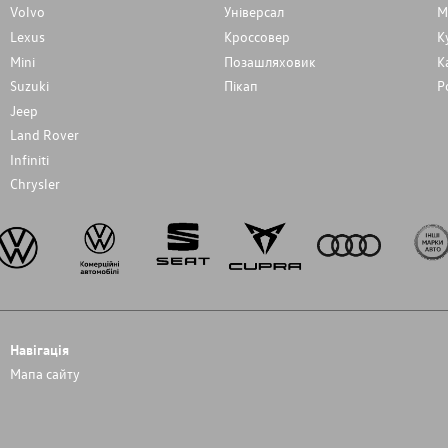
Volvo
Унiверсал
М
Lexus
Кроссовер
К
Mini
Позашляховик
К
Suzuki
Пікап
Р
Jeep
Land Rover
Infiniti
Chrysler
Навігація
Мапа сайту