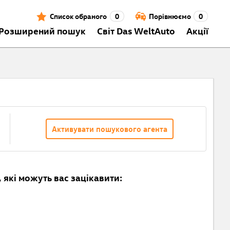
Список обраного
0
Порівнюємо
0
Розширений пошук
Світ Das WeltAuto
Акції
Активувати пошукового агента
 які можуть вас зацікавити: