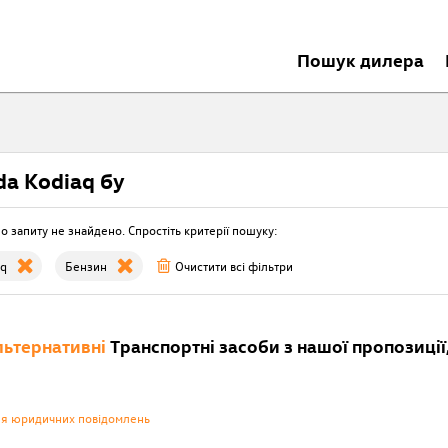
Пошук дилера
da Kodiaq бу
о запиту не знайдено. Спростіть критерії пошуку:
aq
Бензин
Очистити всі фільтри
ьтернативні
Транспортні засоби з нашої пропозиції,
ня юридичних повідомлень