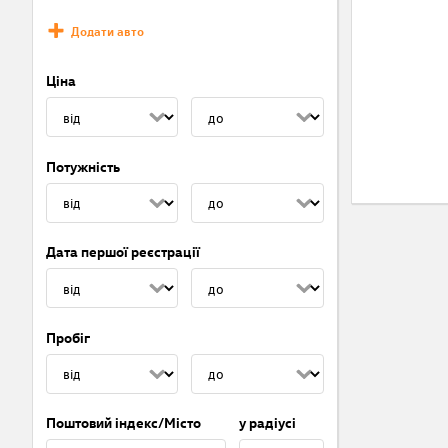
Додати авто
Ціна
Потужність
Дата першої реєстрації
Пробіг
Поштовий індекс/Місто
у радіусі