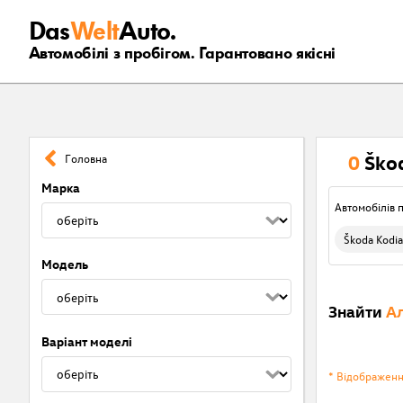
Das
Welt
Auto.
Автомобілі з пробігом. Гарантовано якісні
0
Ško
Головна
Марка
Автомобілів п
Škoda Kodi
Модель
Знайти
Ал
Варіант моделі
* Відображен