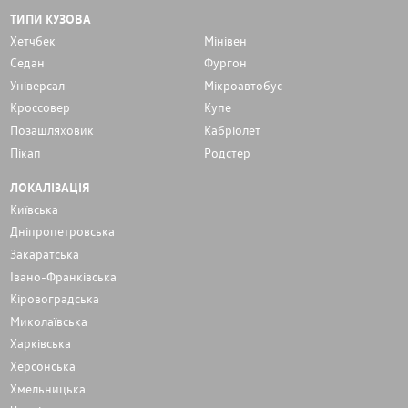
ТИПИ КУЗОВА
Хетчбек
Мінівен
Седан
Фургон
Унiверсал
Мікроавтобус
Кроссовер
Купе
Позашляховик
Кабріолет
Пікап
Родстер
ЛОКАЛІЗАЦІЯ
Київська
Дніпропетровська
Закаратська
Івано-Франківська
Кіровоградська
Миколаївська
Харківська
Херсонська
Хмельницька