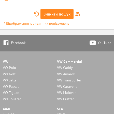
Змінити пошук
* Відображення юридичних повідомлень
Facebook
YouTube
VW
VW Commercial
VW Polo
VW Caddy
VW Golf
VW Amarok
VW Jetta
VW Transporter
VW Passat
VW Caravelle
VW Tiguan
VW Multivan
VW Touareg
VW Crafter
Audi
SEAT