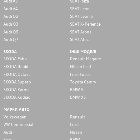
Audi A3
SEAT Ibiza
Audi A4
SEAT Leon
Audi Q2
SEAT Leon ST
Audi Q3
SEAT X-Perience
Audi Q5
SEAT Arona
Audi Q7
SEAT Ateca
SKODA
ІНШІ МОДЕЛІ
SKODA Fabia
Renault Megane
SKODA Rapid
Nissan Leaf
SKODA Octavia
Ford Focus
SKODA Superb
Toyota Camry
SKODA Karoq
BMW 5
SKODA Kodiaq
BMW X5
МАРКИ АВТО
Volkswagen
Renault
VW Commercial
Ford
Audi
Nissan
Seat
BMW