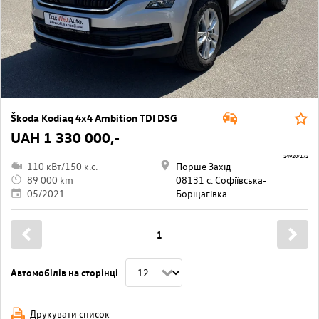
Škoda Kodiaq 4x4 Ambition TDI DSG
UAH 1 330 000,-
24920/172
110 кВт/150 к.с.
Порше Захід
89 000 km
08131 с. Софіївська-
05/2021
Борщагівкa
1
Автомобілів на сторінці
Друкувати список