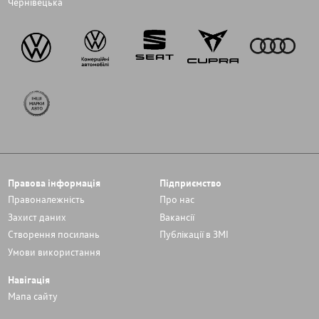
Чернівецька
Правова інформація
Підприємство
Правоналежність
Про нас
Захист даних
Вакансії
Cтворення посилань
Публікації в ЗМІ
Умови використання
Навігація
Мапа сайту