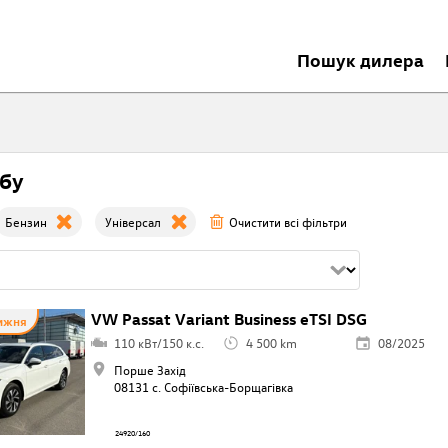
Пошук дилера
бу
Бензин
Універсал
Очистити всі фільтри
VW Passat Variant Business eTSI DSG
тижня
110 кВт/150 к.с.
4 500 km
08/2025
Порше Захід
08131 с. Софіївська-Борщагівкa
24920/160