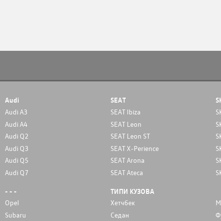
Audi
SEAT
S
Audi A3
SEAT Ibiza
S
Audi A4
SEAT Leon
S
Audi Q2
SEAT Leon ST
S
Audi Q3
SEAT X-Perience
S
Audi Q5
SEAT Arona
S
Audi Q7
SEAT Ateca
S
- - -
ТИПИ КУЗОВА
Opel
Хетчбек
М
Subaru
Седан
Ф