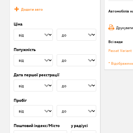
Додати авто
Автомобілів на
Ціна
Друкувати
Всі види
Потужність
Passat Variant
* Відображен
Дата першої реєстрації
Пробіг
Поштовий індекс/Місто
у радіусі