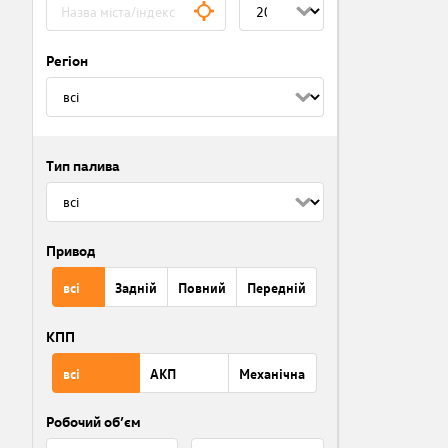
Регіон
Тип палива
Привод
всі
Задній
Повний
Передній
КПП
всі
АКП
Механічна
Робочий об’єм