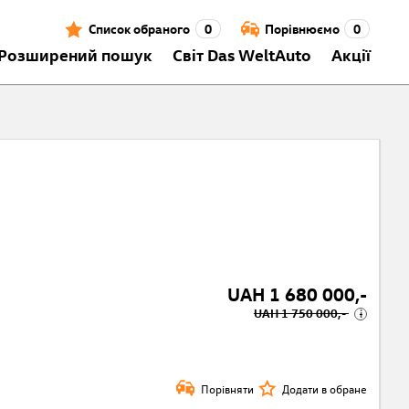
Список обраного
0
Порівнюємо
0
Розширений пошук
Світ Das WeltAuto
Акції
UAH 1 680 000,-
UAH 1 750 000,-
i
Порівняти
Додати в обране