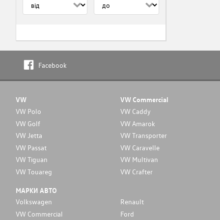
Facebook
VW
VW Commercial
VW Polo
VW Caddy
VW Golf
VW Amarok
VW Jetta
VW Transporter
VW Passat
VW Caravelle
VW Tiguan
VW Multivan
VW Touareg
VW Crafter
МАРКИ АВТО
Volkswagen
Renault
VW Commercial
Ford