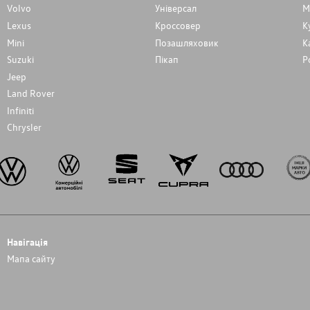
Volvo
Унiверсал
М
Lexus
Кроссовер
К
Mini
Позашляховик
К
Suzuki
Пікап
Р
Jeep
Land Rover
Infiniti
Chrysler
Навігація
Мапа сайту