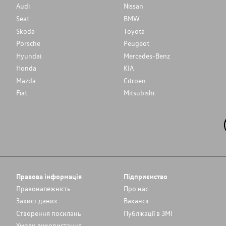
Audi
Nissan
Seat
BMW
Skoda
Toyota
Porsche
Peugeot
Hyundai
Mercedes-Benz
Honda
KIA
Mazda
Citroen
Fiat
Mitsubishi
Правова інформація
Підприємство
Правоналежність
Про нас
Захист даних
Вакансії
Cтворення посилань
Публікації в ЗМІ
Умови використання