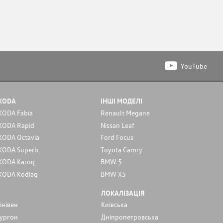
YouTube
KODA
ІНШІ МОДЕЛІ
KODA Fabia
Renault Megane
KODA Rapid
Nissan Leaf
KODA Octavia
Ford Focus
KODA Superb
Toyota Camry
KODA Karoq
BMW 5
KODA Kodiaq
BMW X5
ЛОКАЛІЗАЦІЯ
інівен
Київська
ургон
Дніпропетровська