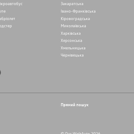
ікроавтобус
Закаратська
упе
Івано-Франківська
абріолет
Кіровоградська
одстер
Миколаївська
Харківська
Херсонська
Хмельницька
Чернівецька
Прямий пошук
© Das WeltAuto 2026