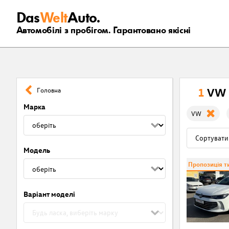
Das
Welt
Auto.
Автомобілі з пробігом. Гарантовано якісні
1
VW 
Головна
Марка
VW
Модель
Пропозиція 
Варіант моделі