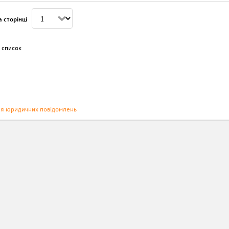
 сторінці
 список
ня юридичних повідомлень