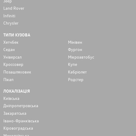
Jeep
Land Rover
Infiniti
Chrysler
ТИПИ КУЗОВА
Хетчбек
Мінівен
Седан
Фургон
Унiверсал
Мікроавтобус
Кроссовер
Купе
Позашляховик
Кабріолет
Пікап
Родстер
ЛОКАЛІЗАЦІЯ
Київська
Дніпропетровська
Закаратська
Івано-Франківська
Кіровоградська
Миколаївська