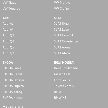
VW Tiguan
VW Multivan
VW Touareg
VW Crafter
Audi
SEAT
Audi A3
SEAT Ibiza
Audi A4
SEAT Leon
Audi Q2
SEAT Leon ST
Audi Q3
SEAT X-Perience
Audi Q5
SEAT Arona
Audi Q7
SEAT Ateca
SKODA
ІНШІ МОДЕЛІ
SKODA Fabia
Renault Megane
SKODA Rapid
Nissan Leaf
SKODA Octavia
Ford Focus
SKODA Superb
Toyota Camry
SKODA Karoq
BMW 5
SKODA Kodiaq
BMW X5
МАРКИ АВТО