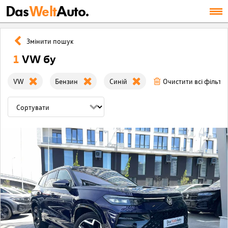
Das
Welt
Auto.
Змінити пошук
1
VW бу
VW
Бензин
Синій
Очистити всі фільтр