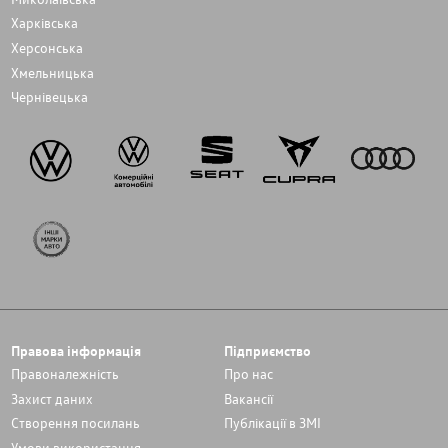
Харківська
Херсонська
Хмельницька
Чернівецька
Правова інформація
Підприємство
Правоналежність
Про нас
Захист даних
Вакансії
Cтворення посилань
Публікації в ЗМІ
Умови використання