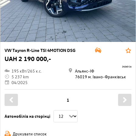
VW Tayron R-Line TSI 4MOTION DSG
UAH 2 190 000,-
24260/16
195 кВт/265 к.с.
Альянс-ІФ
5 237 km
76019 м. Івано-Франківськ
04/2025
1
Автомобілів на сторінці
Друкувати список