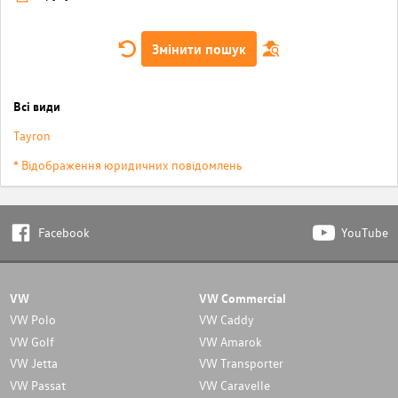
Змінити пошук
Всі види
Tayron
* Відображення юридичних повідомлень
Facebook
YouTube
VW
VW Commercial
VW Polo
VW Caddy
VW Golf
VW Amarok
VW Jetta
VW Transporter
VW Passat
VW Caravelle