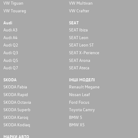
VW Tiguan
VW Multivan
VW Touareg
VW Crafter
Audi
SEAT
Audi A3
SEAT Ibiza
Audi A4
SEAT Leon
Audi Q2
SEAT Leon ST
Audi Q3
SEAT X-Perience
Audi Q5
SEAT Arona
Audi Q7
SEAT Ateca
SKODA
ІНШІ МОДЕЛІ
SKODA Fabia
Renault Megane
SKODA Rapid
Nissan Leaf
SKODA Octavia
Ford Focus
SKODA Superb
Toyota Camry
SKODA Karoq
BMW 5
SKODA Kodiaq
BMW X5
МАРКИ АВТО