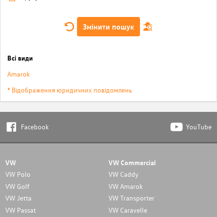
Змінити пошук
Всі види
Amarok
* Відображення юридичних повідомлень
Facebook
YouTube
VW
VW Commercial
VW Polo
VW Caddy
VW Golf
VW Amarok
VW Jetta
VW Transporter
VW Passat
VW Caravelle