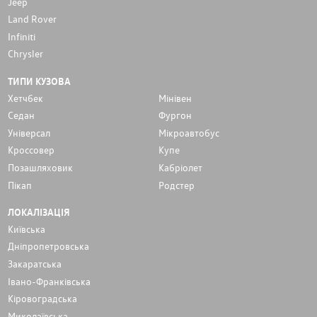
Jeep
Land Rover
Infiniti
Chrysler
ТИПИ КУЗОВА
Хетчбек
Мінівен
Седан
Фургон
Унiверсал
Мікроавтобус
Кроссовер
Купе
Позашляховик
Кабріолет
Пікап
Родстер
ЛОКАЛІЗАЦІЯ
Київська
Дніпропетровська
Закаратська
Івано-Франківська
Кіровоградська
Миколаївська