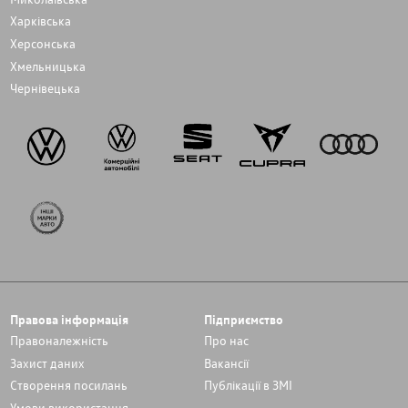
Харківська
Херсонська
Хмельницька
Чернівецька
Правова інформація
Підприємство
Правоналежність
Про нас
Захист даних
Вакансії
Cтворення посилань
Публікації в ЗМІ
Умови використання