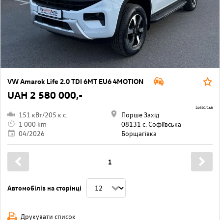
VW Amarok Life 2.0 TDI 6MT EU6 4MOTION
UAH 2 580 000,-
24920/168
151 кВт/205 к.с.
Порше Захід
1 000 km
08131 с. Софіївська-
04/2026
Борщагівкa
1
Автомобілів на сторінці
Друкувати список