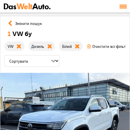
Das
Welt
Auto.
Змінити пошук
1
VW бу
VW
Дизель
Білий
Очистити всі фільтр