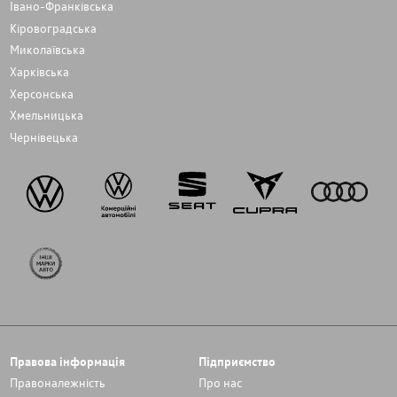
Івано-Франківська
Кіровоградська
Миколаївська
Харківська
Херсонська
Хмельницька
Чернівецька
Правова інформація
Підприємство
Правоналежність
Про нас