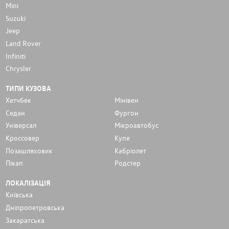
Mini
Suzuki
Jeep
Land Rover
Infiniti
Chrysler
ТИПИ КУЗОВА
Хетчбек
Мінівен
Седан
Фургон
Унiверсал
Мікроавтобус
Кроссовер
Купе
Позашляховик
Кабріолет
Пікап
Родстер
ЛОКАЛІЗАЦІЯ
Київська
Дніпропетровська
Закаратська