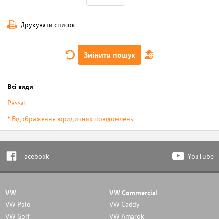
Друкувати список
Змінити пошук
Всі види
Passat
* Відображення юридичних повідомлень
Facebook
YouTube
VW
VW Commercial
VW Polo
VW Caddy
VW Golf
VW Amarok