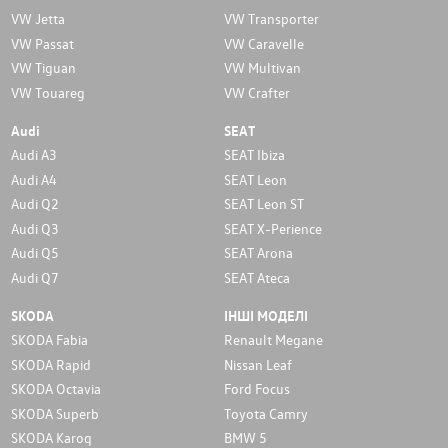
VW Jetta
VW Transporter
VW Passat
VW Caravelle
VW Tiguan
VW Multivan
VW Touareg
VW Crafter
Audi
SEAT
Audi A3
SEAT Ibiza
Audi A4
SEAT Leon
Audi Q2
SEAT Leon ST
Audi Q3
SEAT X-Perience
Audi Q5
SEAT Arona
Audi Q7
SEAT Ateca
SKODA
ІНШІ МОДЕЛІ
SKODA Fabia
Renault Megane
SKODA Rapid
Nissan Leaf
SKODA Octavia
Ford Focus
SKODA Superb
Toyota Camry
SKODA Karoq
BMW 5