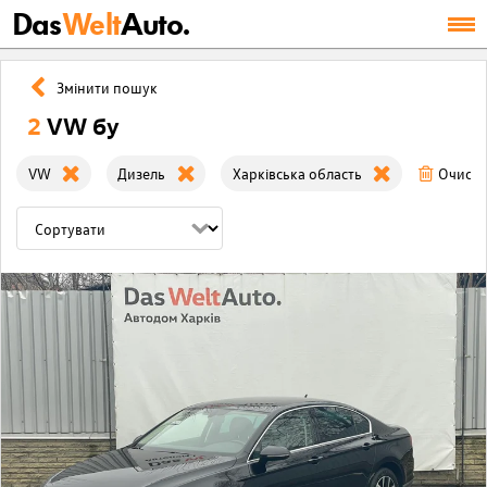
Das
Welt
Auto.
Змінити пошук
2
VW бу
VW
Дизель
Харківська область
Очисти