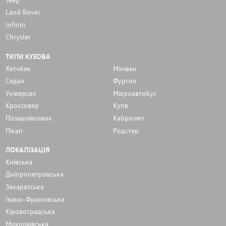
Land Rover
Infiniti
Chrysler
ТИПИ КУЗОВА
Хетчбек
Мінівен
Седан
Фургон
Унiверсал
Мікроавтобус
Кроссовер
Купе
Позашляховик
Кабріолет
Пікап
Родстер
ЛОКАЛІЗАЦІЯ
Київська
Дніпропетровська
Закаратська
Івано-Франківська
Кіровоградська
Миколаївська