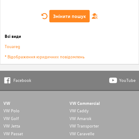
Змінити пошук
Всі види
Touareg
* Відображення юридичних повідомлень
Facebook
YouTube
VW
VW Commercial
VW Polo
VW Caddy
VW Golf
VW Amarok
VW Jetta
VW Transporter
VW Passat
VW Caravelle