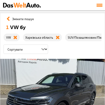
Das
Welt
Auto.
Змінити пошук
1
VW бу
VW
Харківська область
SUV/Позашляховик/Піка