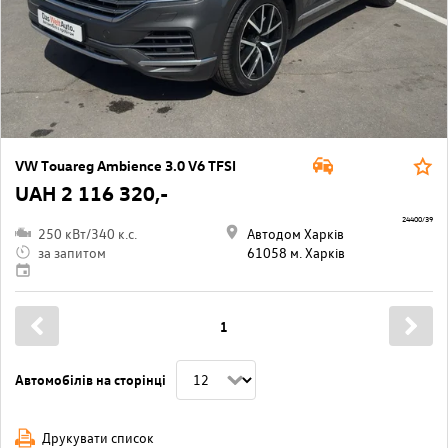
VW Touareg Ambience 3.0 V6 TFSI
UAH 2 116 320,-
24400/39
250 кВт/340 к.с.
Автодом Харків
за запитом
61058 м. Харків
1
Автомобілів на сторінці
Друкувати список