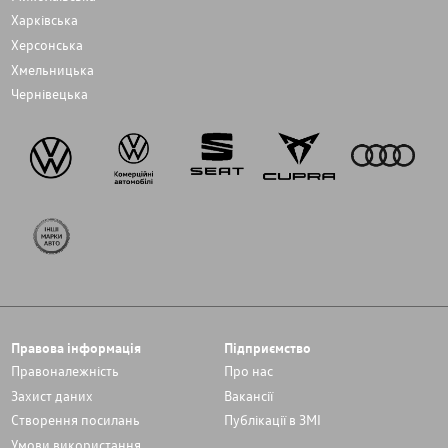
Харківська
Херсонська
Хмельницька
Чернівецька
Правова інформація
Підприємство
Правоналежність
Про нас
Захист даних
Вакансії
Cтворення посилань
Публікації в ЗМІ
Умови використання