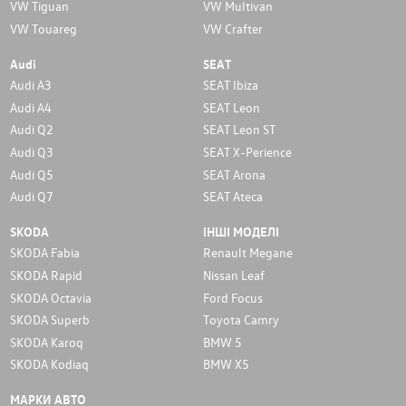
VW Tiguan
VW Multivan
VW Touareg
VW Crafter
Audi
SEAT
Audi A3
SEAT Ibiza
Audi A4
SEAT Leon
Audi Q2
SEAT Leon ST
Audi Q3
SEAT X-Perience
Audi Q5
SEAT Arona
Audi Q7
SEAT Ateca
SKODA
ІНШІ МОДЕЛІ
SKODA Fabia
Renault Megane
SKODA Rapid
Nissan Leaf
SKODA Octavia
Ford Focus
SKODA Superb
Toyota Camry
SKODA Karoq
BMW 5
SKODA Kodiaq
BMW X5
МАРКИ АВТО