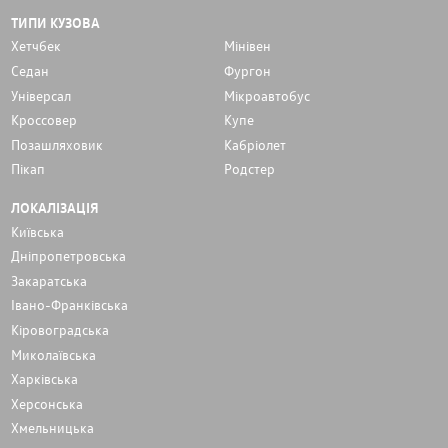
ТИПИ КУЗОВА
Хетчбек
Мінівен
Седан
Фургон
Унiверсал
Мікроавтобус
Кроссовер
Купе
Позашляховик
Кабріолет
Пікап
Родстер
ЛОКАЛІЗАЦІЯ
Київська
Дніпропетровська
Закаратська
Івано-Франківська
Кіровоградська
Миколаївська
Харківська
Херсонська
Хмельницька