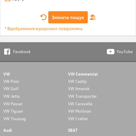
Змінити пошук
* Відображення юридичних повідомлень
Facebook
YouTube
VW
VW Commercial
VW Polo
VW Caddy
VW Golf
VW Amarok
VW Jetta
VW Transporter
VW Passat
VW Caravelle
VW Tiguan
VW Multivan
VW Touareg
VW Crafter
Audi
SEAT