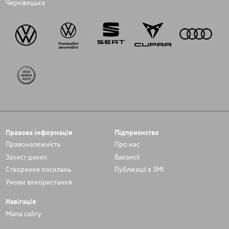
Чернівецька
Правова інформація
Підприємство
Правоналежність
Про нас
Захист даних
Вакансії
Cтворення посилань
Публікації в ЗМІ
Умови використання
Навігація
Мапа сайту