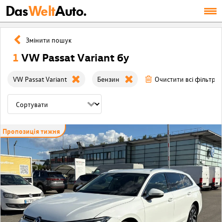
Das
Welt
Auto.
Змінити пошук
1
VW Passat Variant бу
VW Passat Variant
Бензин
Очистити всі фільтри
Пропозиція тижня