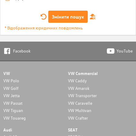
Змінити пошук
* Відображення юридичних повідомлень
Facebook
YouTube
VW
VW Commercial
VW Polo
VW Caddy
VW Golf
VW Amarok
VW Jetta
VW Transporter
VW Passat
VW Caravelle
VW Tiguan
VW Multivan
VW Touareg
VW Crafter
Audi
SEAT