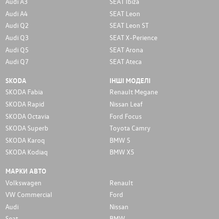
Audi A3
SEAT Ibiza
Audi A4
SEAT Leon
Audi Q2
SEAT Leon ST
Audi Q3
SEAT X-Perience
Audi Q5
SEAT Arona
Audi Q7
SEAT Ateca
SKODA
ІНШІ МОДЕЛІ
SKODA Fabia
Renault Megane
SKODA Rapid
Nissan Leaf
SKODA Octavia
Ford Focus
SKODA Superb
Toyota Camry
SKODA Karoq
BMW 5
SKODA Kodiaq
BMW X5
МАРКИ АВТО
Volkswagen
Renault
VW Commercial
Ford
Audi
Nissan
Seat
BMW