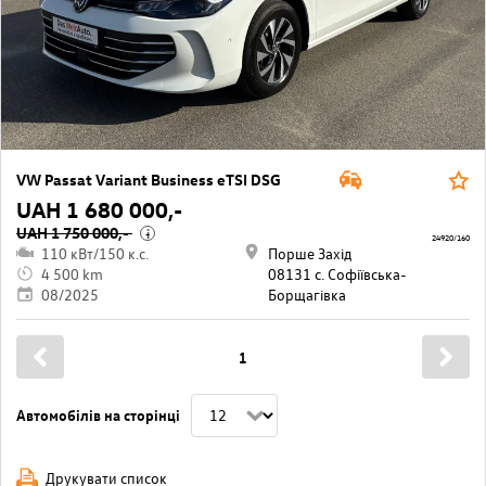
VW Passat Variant Business eTSI DSG
UAH 1 680 000,-
UAH 1 750 000,-
i
24920/160
110 кВт/150 к.с.
Порше Захід
4 500 km
08131 с. Софіївська-
08/2025
Борщагівкa
1
Автомобілів на сторінці
Друкувати список