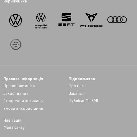
Чернівецька
Правова інформація
Підприємство
Правоналежність
Про нас
Захист даних
Вакансії
Cтворення посилань
Публікації в ЗМІ
Умови використання
Навігація
Мапа сайту