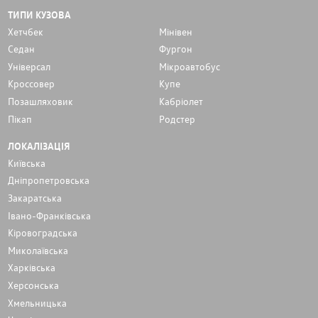
ТИПИ КУЗОВА
Хетчбек
Мінівен
Седан
Фургон
Унiверсал
Мікроавтобус
Кроссовер
Купе
Позашляховик
Кабріолет
Пікап
Родстер
ЛОКАЛІЗАЦІЯ
Київська
Дніпропетровська
Закаратська
Івано-Франківська
Кіровоградська
Миколаївська
Харківська
Херсонська
Хмельницька