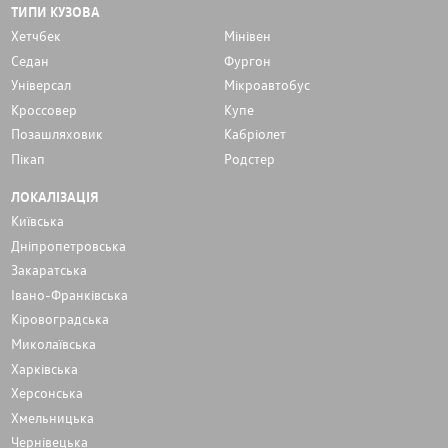
ТИПИ КУЗОВА
Хетчбек
Мінівен
Седан
Фургон
Унiверсал
Мікроавтобус
Кроссовер
Купе
Позашляховик
Кабріолет
Пікап
Родстер
ЛОКАЛІЗАЦІЯ
Київська
Дніпропетровська
Закаратська
Івано-Франківська
Кіровоградська
Миколаївська
Харківська
Херсонська
Хмельницька
Чернівецька