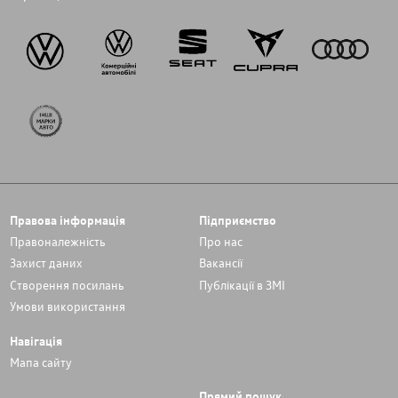
Правова інформація
Підприємство
Правоналежність
Про нас
Захист даних
Вакансії
Cтворення посилань
Публікації в ЗМІ
Умови використання
Навігація
Мапа сайту
Прямий пошук