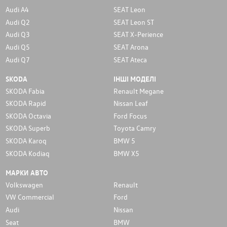
Audi A4
SEAT Leon
Audi Q2
SEAT Leon ST
Audi Q3
SEAT X-Perience
Audi Q5
SEAT Arona
Audi Q7
SEAT Ateca
SKODA
ІНШІ МОДЕЛІ
SKODA Fabia
Renault Megane
SKODA Rapid
Nissan Leaf
SKODA Octavia
Ford Focus
SKODA Superb
Toyota Camry
SKODA Karoq
BMW 5
SKODA Kodiaq
BMW X5
МАРКИ АВТО
Volkswagen
Renault
VW Commercial
Ford
Audi
Nissan
Seat
BMW