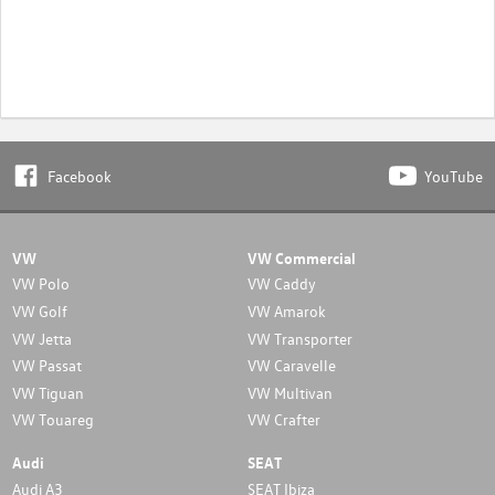
Facebook
YouTube
VW
VW Commercial
VW Polo
VW Caddy
VW Golf
VW Amarok
VW Jetta
VW Transporter
VW Passat
VW Caravelle
VW Tiguan
VW Multivan
VW Touareg
VW Crafter
Audi
SEAT
Audi A3
SEAT Ibiza