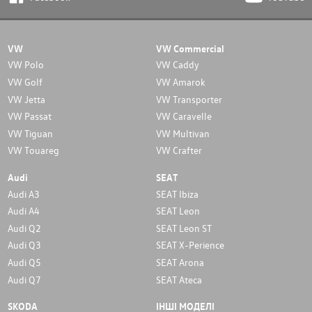
VW
VW Commercial
VW Polo
VW Caddy
VW Golf
VW Amarok
VW Jetta
VW Transporter
VW Passat
VW Caravelle
VW Tiguan
VW Multivan
VW Touareg
VW Crafter
Audi
SEAT
Audi A3
SEAT Ibiza
Audi A4
SEAT Leon
Audi Q2
SEAT Leon ST
Audi Q3
SEAT X-Perience
Audi Q5
SEAT Arona
Audi Q7
SEAT Ateca
SKODA
ІНШІ МОДЕЛІ