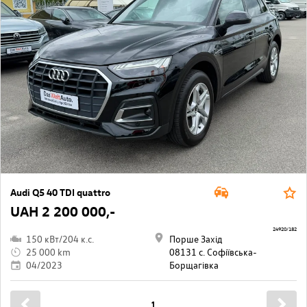
Audi Q5 40 TDI quattro
UAH 2 200 000,-
24920/182
150 кВт/204 к.с.
Порше Захід
25 000 km
08131 с. Софіївська-
04/2023
Борщагівкa
1