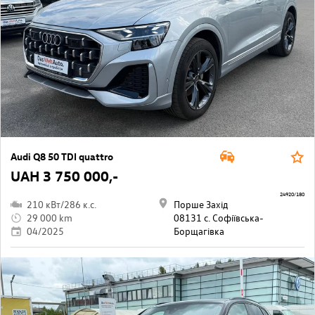
Audi Q8 50 TDI quattro
UAH 3 750 000,-
24920/180
210 кВт/286 к.с.
Порше Захід
29 000 km
08131 с. Софіївська-
04/2025
Борщагівкa