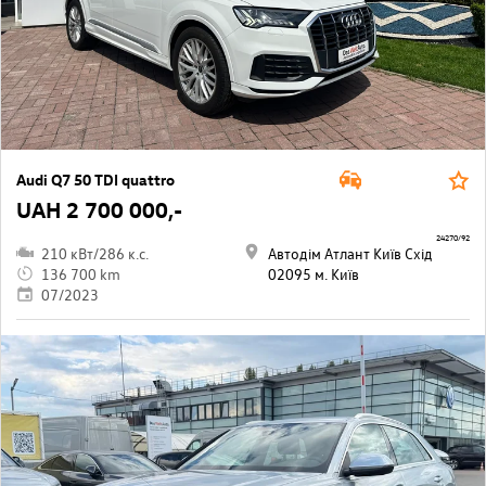
Audi Q7 50 TDI quattro
UAH 2 700 000,-
24270/92
210 кВт/286 к.с.
Автодім Атлант Київ Схід
136 700 km
02095 м. Київ
07/2023