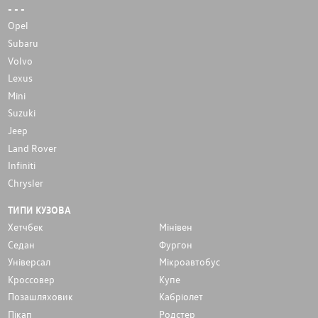
- - -
Opel
Subaru
Volvo
Lexus
Mini
Suzuki
Jeep
Land Rover
Infiniti
Chrysler
ТИПИ КУЗОВА
Хетчбек
Мінівен
Седан
Фургон
Унiверсал
Мікроавтобус
Кроссовер
Купе
Позашляховик
Кабріолет
Пікап
Родстер