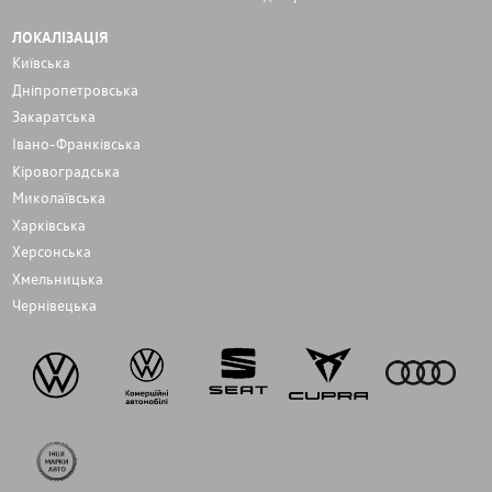
ЛОКАЛІЗАЦІЯ
Київська
Дніпропетровська
Закаратська
Івано-Франківська
Кіровоградська
Миколаївська
Харківська
Херсонська
Хмельницька
Чернівецька