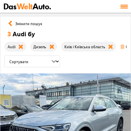
Das
Welt
Auto.
Змінити пошук
3
Audi бу
Audi
Дизель
Київ і Київська область
Оч