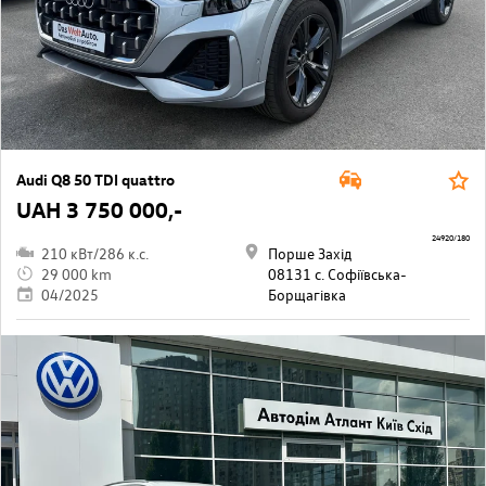
Audi Q8 50 TDI quattro
UAH 3 750 000,-
24920/180
210 кВт/286 к.с.
Порше Захід
29 000 km
08131 с. Софіївська-
04/2025
Борщагівкa