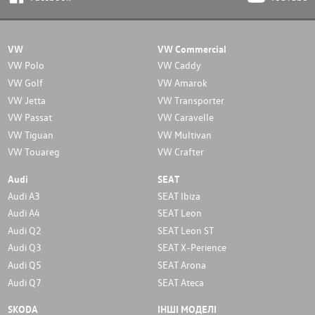
VW
VW Commercial
VW Polo
VW Caddy
VW Golf
VW Amarok
VW Jetta
VW Transporter
VW Passat
VW Caravelle
VW Tiguan
VW Multivan
VW Touareg
VW Crafter
Audi
SEAT
Audi A3
SEAT Ibiza
Audi A4
SEAT Leon
Audi Q2
SEAT Leon ST
Audi Q3
SEAT X-Perience
Audi Q5
SEAT Arona
Audi Q7
SEAT Ateca
SKODA
ІНШІ МОДЕЛІ