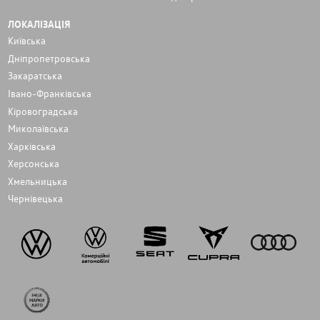
ЛОКАЛІЗАЦІЯ
Київська
Дніпропетровська
Закаратська
Івано-Франківська
Кіровоградська
Миколаївська
Харківська
Херсонська
Хмельницька
Чернівецька