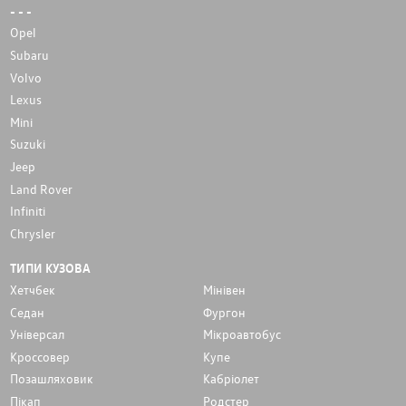
- - -
Opel
Subaru
Volvo
Lexus
Mini
Suzuki
Jeep
Land Rover
Infiniti
Chrysler
ТИПИ КУЗОВА
Хетчбек
Мінівен
Седан
Фургон
Унiверсал
Мікроавтобус
Кроссовер
Купе
Позашляховик
Кабріолет
Пікап
Родстер