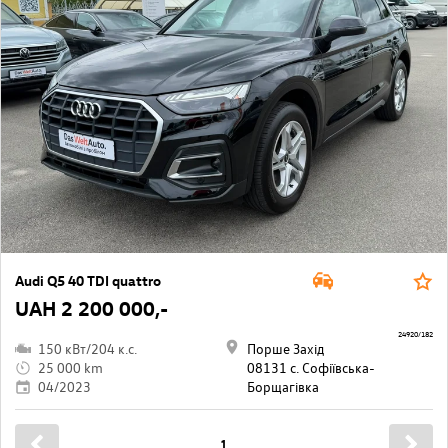
Audi Q5 40 TDI quattro
UAH 2 200 000,-
24920/182
150 кВт/204 к.с.
Порше Захід
25 000 km
08131 с. Софіївська-
04/2023
Борщагівкa
1